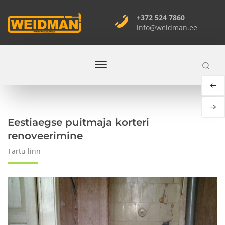
+372 524 7860
info@weidman.ee
You are here
Home
Eestiaegse puitmaja korteri
renoveerimine
Tartu linn