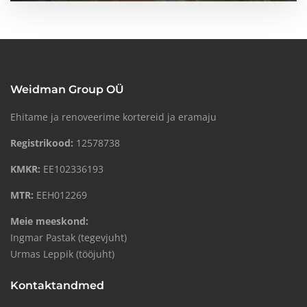
Weidman Group OÜ
Ehitame ja renoveerime kortereid ja eramaju
Registrikood:
12578738
KMKR:
EE102336193
MTR:
EEH012269
Meie meeskond:
Ingmar Pastak (tegevjuht)
Urmas Leppik (tööjuht)
Kontaktandmed