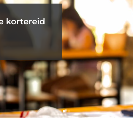
Energiasäästlikud hooned
e kortereid