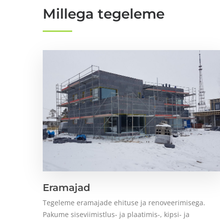
Millega tegeleme
Eramajad
Tegeleme eramajade ehituse ja renoveerimisega.
Pakume siseviimistlus- ja plaatimis-, kipsi- ja