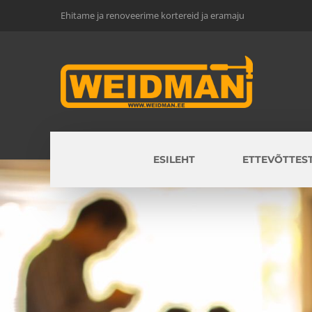
Ehitame ja renoveerime kortereid ja eramaju
ESILEHT
ETTEVÕTTES