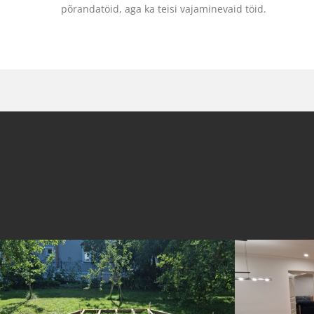
põrandatöid, aga ka teisi vajaminevaid töid.