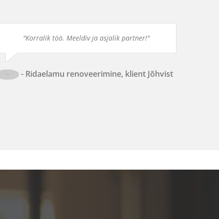
"Korralik töö. Meeldiv ja asjalik partner!"
- Ridaelamu renoveerimine, klient Jõhvist