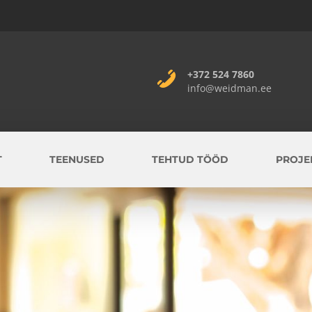
+372 524 7860
info@weidman.ee
T
TEENUSED
TEHTUD TÖÖD
PROJE