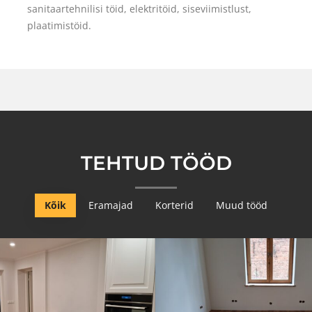
sanitaartehnilisi töid, elektritöid, siseviimistlust,
plaatimistöid.
TEHTUD TÖÖD
Kõik
Eramajad
Korterid
Muud tööd