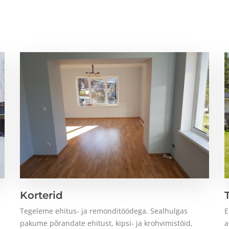
Korterid
Tegeleme ehitus- ja remonditöödega. Sealhulgas
E
pakume põrandate ehitust, kipsi- ja krohvimistöid,
a