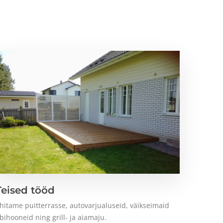
Teised tööd
hitame puitterrasse, autovarjualuseid, väikseimaid
bihooneid ning grill- ja aiamaju.