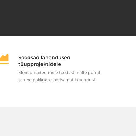
Soodsad lahendused
tüüpprojektidele
Mõned näited meie töödest, mille puhul
saame pakkuda soodsamat lahendust